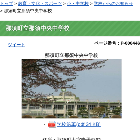
トップ
>
教育・文化・スポーツ
>
小・中学校
>
学校からのお知らせ
> 那須町立那須中央中学校
那須町立那須中央中学校
ページ番号：P-000446
ツイート
那須町立那須中央中学校
・
学校沿革(pdf 34 KB)
住所：那須町大字寺子丙92