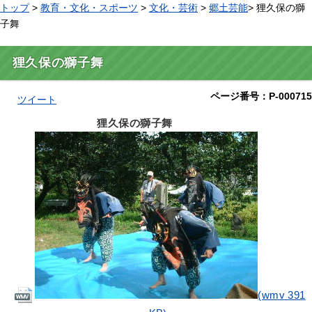
トップ
>
教育・文化・スポーツ
>
文化・芸術
>
郷土芸能
> 狸久保の獅
子舞
狸久保の獅子舞
ページ番号：P-000715
ツイート
狸久保の獅子舞
(wmv 391