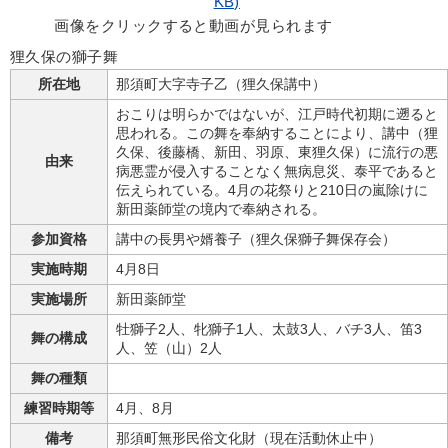
KB)
画像をクリックすると動画が見られます
狸久保の獅子舞
所在地
那須町大字寺子乙（狸久保講中）
おこりは明らかではないが、江戸時代初期に遡ると
思われる。この舞を奉納することにより、講中（狸
久保、後藤橋、新田、羽原、東狸久保）に流行の悪
由来
病悪霊が侵入することなく無病息災、泰平であると
伝えられている。4月の花祭りと210日の嵐除けに
新田薬師堂の境内で奉納される。
参加資格
講中の長男や婿養子（狸久保獅子舞保存会）
実施時期
4月8日
実施場所
新田薬師堂
牡獅子2人、牝獅子1人、太鼓3人、バチ3人、笛3
舞の構成
人、笠（山）2人
舞の種類
練習時期等
4月、8月
備考
那須町無形民俗文化財（現在活動休止中）