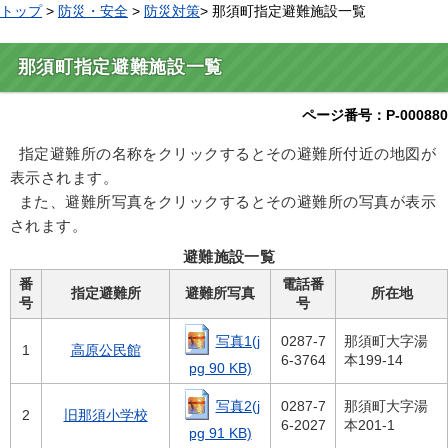
トップ
>
防災・安全
>
防災対策
> 那須町指定避難施設一覧
那須町指定避難施設一覧
ページ番号：P-000880
指定避難所の名称をクリックするとその避難所付近の地図が
表示されます。
また、避難所写真をクリックするとその避難所の写真が表示
されます。
避難施設一覧
番
電話番
指定避難所
避難所写真
所在地
号
号
写真1(j
0287-7
那須町大字湯
1
高原公民館
6-3764
本199-14
pg 90 KB)
写真2(j
0287-7
那須町大字湯
2
旧那須小学校
6-2027
本201-1
pg 91 KB)