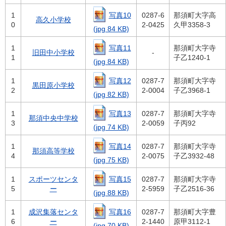
写真10
1
0287-6
那須町大字高
高久小学校
0
2-0425
久甲3358-3
(jpg 84 KB)
写真11
1
那須町大字寺
旧田中小学校
-
1
子乙1240-1
(jpg 84 KB)
写真12
1
0287-7
那須町大字寺
黒田原小学校
2
2-0004
子乙3968-1
(jpg 82 KB)
写真13
1
0287-7
那須町大字寺
那須中央中学校
3
2-0059
子丙92
(jpg 74 KB)
写真14
1
0287-7
那須町大字寺
那須高等学校
4
2-0075
子乙3932-48
(jpg 75 KB)
写真15
1
スポーツセンタ
0287-7
那須町大字寺
5
ー
2-5959
子乙2516-36
(jpg 88 KB)
写真16
1
成沢集落センタ
0287-7
那須町大字豊
6
ー
2-1440
原甲3112-1
(jpg 70 KB)