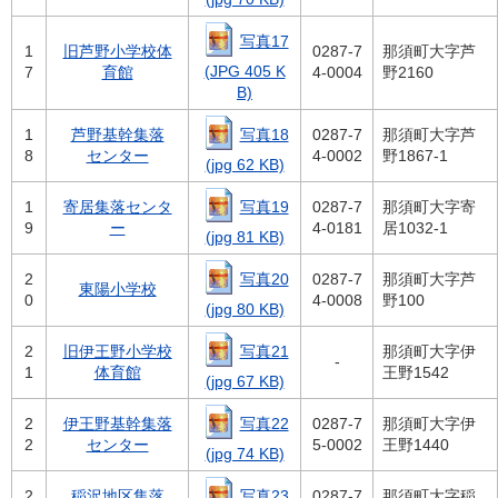
写真17
1
旧芦野小学校体
0287-7
那須町大字芦
(JPG 405 K
7
育館
4-0004
野2160
B)
写真18
1
芦野基幹集落
0287-7
那須町大字芦
8
センター
4-0002
野1867-1
(jpg 62 KB)
写真19
1
寄居集落センタ
0287-7
那須町大字寄
9
ー
4-0181
居1032-1
(jpg 81 KB)
写真20
2
0287-7
那須町大字芦
東陽小学校
0
4-0008
野100
(jpg 80 KB)
写真21
2
旧伊王野小学校
那須町大字伊
-
1
体育館
王野1542
(jpg 67 KB)
写真22
2
伊王野基幹集落
0287-7
那須町大字伊
2
センター
5-0002
王野1440
(jpg 74 KB)
写真23
2
稲沢地区集落
0287-7
那須町大字稲