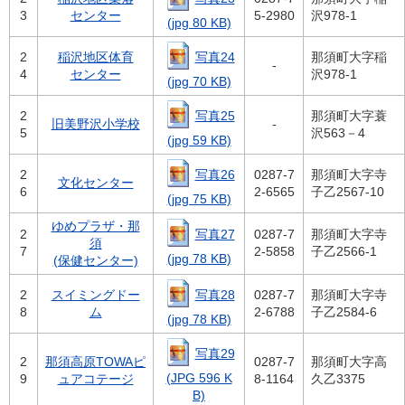
3
センター
5-2980
沢978-1
(jpg 80 KB)
写真24
2
稲沢地区体育
那須町大字稲
-
4
センター
沢978-1
(jpg 70 KB)
写真25
2
那須町大字蓑
旧美野沢小学校
-
5
沢563－4
(jpg 59 KB)
写真26
2
0287-7
那須町大字寺
文化センター
6
2-6565
子乙2567-10
(jpg 75 KB)
ゆめプラザ・那
写真27
2
0287-7
那須町大字寺
須
7
2-5858
子乙2566-1
(jpg 78 KB)
(保健センター)
写真28
2
スイミングドー
0287-7
那須町大字寺
8
ム
2-6788
子乙2584-6
(jpg 78 KB)
写真29
2
那須高原TOWAピ
0287-7
那須町大字高
(JPG 596 K
9
ュアコテージ
8-1164
久乙3375
B)