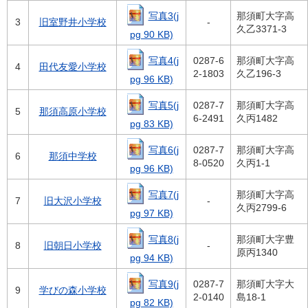
写真3(j
那須町大字高
3
旧室野井小学校
-
久乙3371-3
pg 90 KB)
写真4(j
0287-6
那須町大字高
4
田代友愛小学校
2-1803
久乙196-3
pg 96 KB)
写真5(j
0287-7
那須町大字高
5
那須高原小学校
6-2491
久丙1482
pg 83 KB)
写真6(j
0287-7
那須町大字高
6
那須中学校
8-0520
久丙1-1
pg 96 KB)
写真7(j
那須町大字高
7
旧大沢小学校
-
久丙2799-6
pg 97 KB)
写真8(j
那須町大字豊
8
旧朝日小学校
-
原丙1340
pg 94 KB)
写真9(j
0287-7
那須町大字大
9
学びの森小学校
2-0140
島18-1
pg 82 KB)