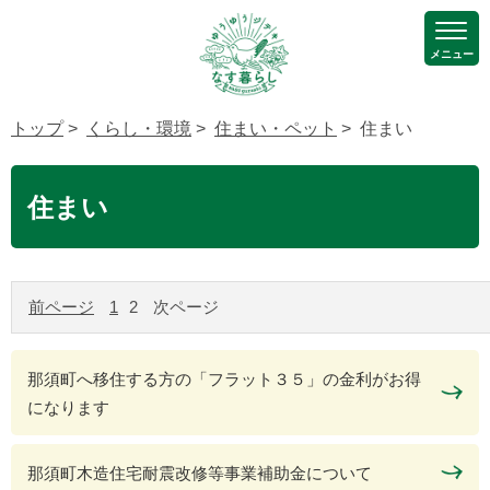
メニュー
トップ
>
くらし・環境
>
住まい・ペット
> 住まい
住まい
前ページ
1
2
次ページ
那須町へ移住する方の「フラット３５」の金利がお得
になります
那須町木造住宅耐震改修等事業補助金について