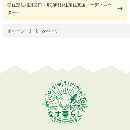
移住定住相談窓口～那須町移住定住支援コーディネー
ター～
前ページ
1
2
次ページ