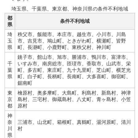
埼玉県、千葉県、東京都、神奈川県の条件不利地域
都
条件不利地域
県
埼
秩父市、飯能市、本庄市、越生市、小川市、川島
玉
市、吉見市、鳩山町、ときがわ町、横瀬町、皆野
県
町、長瀞町、小鹿野町、東秩父村、神川町
銚子市、館山市、旭市、勝浦市、鴨川市、富津市、
千
いすみ市、南房総市、匝瑳市、香取市、山武市、栄
葉
町、多古町、東庄町、九十九里町、芝山町、横芝光
県
町、白子町、長柄町、長南町、大多喜町、御宿町、
鋸南町
東
檜原村、奥多摩町、大島町、利島村、新島村、神津
京
島村、三宅村、御蔵島村、八丈町、青ヶ島村、小笠
都
原村
神
奈
三浦市、山北町、箱根町、真鶴町、湯河原町、清川
川
村
県