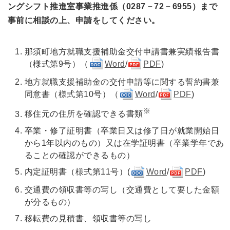
ングシフト推進室事業推進係（0287－72－6955）まで
事前に相談の上、申請をしてください。
那須町地方就職支援補助金交付申請書兼実績報告書
（様式第9号）（
Word
/
PDF
)
地方就職支援補助金の交付申請等に関する誓約書兼
同意書（様式第10号）（
Word
/
PDF
)
※
移住元の住所を確認できる書類
卒業・修了証明書（卒業日又は修了日が就業開始日
から1年以内のもの）又は在学証明書（卒業学年であ
ることの確認ができるもの）
内定証明書（様式第11号）(
Word
/
PDF
)
交通費の領収書等の写し（交通費として要した金額
が分るもの）
移転費の見積書、領収書等の写し