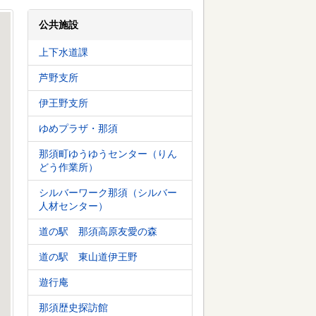
公共施設
那須町役場
上下水道課
芦野支所
伊王野支所
ゆめプラザ・那須
那須町ゆうゆうセンター（りん
どう作業所）
シルバーワーク那須（シルバー
人材センター）
道の駅 那須高原友愛の森
道の駅 東山道伊王野
遊行庵
那須歴史探訪館