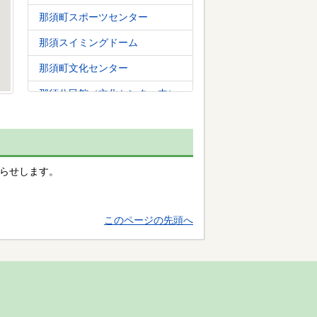
那須町スポーツセンター
那須スイミングドーム
那須町文化センター
那須公民館（文化センター内）
芦野公民館
図書館
こもれび（りぼーる・たなか
知らせします。
内）
那須町共同利用模範牧場
このページの先頭へ
那須町農業再生協議会(JAなす
の那須支店内)
クリーンステーション那須
湯本浄化センター