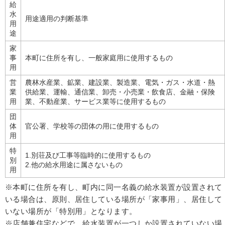
給
水
用途適用の判断基準
用
途
家
事
本町に住所を有し、一般家庭用に使用するもの
用
営
農林水産業、鉱業、建設業、製造業、電気・ガス・水道・熱
業
供給業、運輸、通信業、卸売・小売業・飲食店、金融・保険
用
業、不動産業、サービス業等に使用するもの
団
体
官公署、学校等の団体の用に使用するもの
用
特
1.別荘及び工事等臨時的に使用するもの
別
2.他の給水用途に属さないもの
用
※本町に住所を有し、町内に同一名義の給水装置が設置されて
いる場合は、原則、居住している場所が「家事用」、居住して
いない場所が「特別用」となります。
※店舗兼住宅などで、給水装置が一つしか設置されていない場