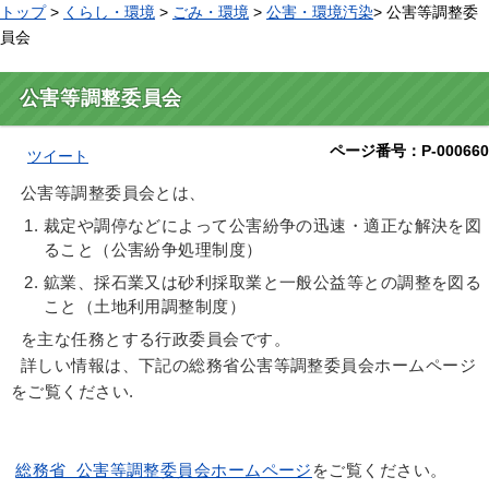
トップ
>
くらし・環境
>
ごみ・環境
>
公害・環境汚染
> 公害等調整委
員会
公害等調整委員会
ページ番号：P-000660
ツイート
公害等調整委員会とは、
裁定や調停などによって公害紛争の迅速・適正な解決を図
ること（公害紛争処理制度）
鉱業、採石業又は砂利採取業と一般公益等との調整を図る
こと（土地利用調整制度）
を主な任務とする行政委員会です。
詳しい情報は、下記の総務省公害等調整委員会ホームページ
をご覧ください.
総務省 公害等調整委員会ホームページ
をご覧ください。