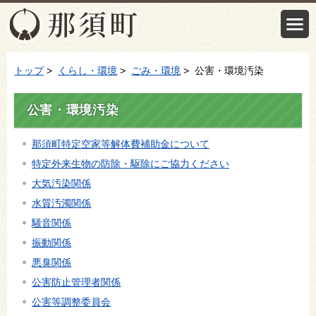
トップ
>
くらし・環境
>
ごみ・環境
> 公害・環境汚染
公害・環境汚染
那須町特定空家等解体費補助金について
特定外来生物の防除・駆除にご協力ください
大気汚染関係
水質汚濁関係
騒音関係
振動関係
悪臭関係
公害防止管理者関係
公害等調整委員会