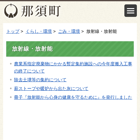
トップ
>
くらし・環境
>
ごみ・環境
> 放射線・放射能
放射線・放射能
農業系指定廃棄物にかかる暫定集約施設への今年度搬入工事
の終了について
除去土壌等の集約について
薪ストーブや暖炉から出た灰について
冊子『放射能から心身の健康を守るために』を発行しました