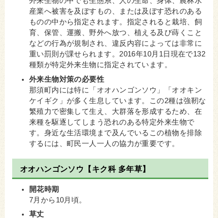
外来生物の中でも生態系、人の生命、身体、農林水
産業へ被害を及ぼすもの、または及ぼす恐れのある
ものの中から指定されます。指定されると栽培、飼
育、保管、運搬、野外へ放つ、植える及び蒔くこと
などの行為が規制され、違反内容によっては非常に
重い罰則が課せられます。2016年10月1日現在で132
種類が特定外来生物に指定されています。
外来生物対策の必要性
那須町内には特に「オオハンゴンソウ」「オオキン
ケイギク」が多く生息しています。この2種は強靭な
繁殖力で密集して生え、大群落を形成するため、在
来種を駆逐してしまう恐れのある特定外来生物で
す。身近な生活環境まで及んでいるこの植物を排除
するには、町民一人一人の協力が重要です。
オオハンゴンソウ【キク科 多年草】
開花時期
7月から10月頃。
草丈