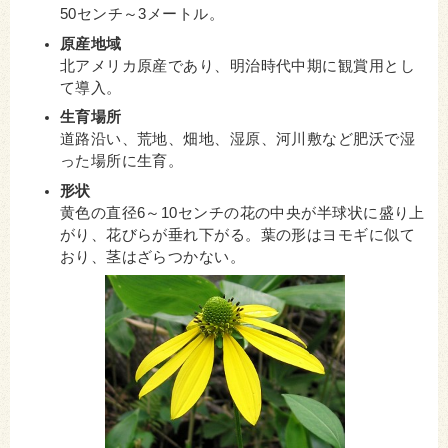
50センチ～3メートル。
原産地域
北アメリカ原産であり、明治時代中期に観賞用とし
て導入。
生育場所
道路沿い、荒地、畑地、湿原、河川敷など肥沃で湿
った場所に生育。
形状
黄色の直径6～10センチの花の中央が半球状に盛り上
がり、花びらが垂れ下がる。葉の形はヨモギに似て
おり、茎はざらつかない。