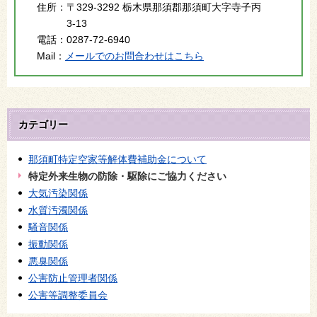
住所：
〒329-3292 栃木県那須郡那須町大字寺子丙
3-13
電話：
0287-72-6940
Mail：
メールでのお問合わせはこちら
カテゴリー
那須町特定空家等解体費補助金について
特定外来生物の防除・駆除にご協力ください
大気汚染関係
水質汚濁関係
騒音関係
振動関係
悪臭関係
公害防止管理者関係
公害等調整委員会