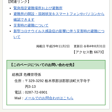
【関連リンク】
緊急指定避難場所および避難所
避難所の開設・混雑状況をスマートフォンやパソコンから
確認できます
災害時の避難について
新型コロナウイルス感染症の影響に伴う災害時の避難につ
いて
掲載日 平成29年11月2日
更新日 令和4年8月31日
【アクセス数
6673
】
【このページについてのお問い合わせ先】
総務課 危機管理係
住所：
〒329-3292 栃木県那須郡那須町大字寺子
丙3-13
電話：
0287-72-6901
Mail：
メールでのお問合わせはこちら