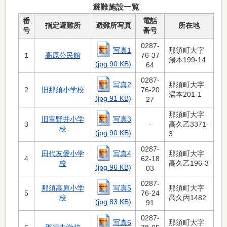
避難施設一覧
番
電話
指定避難所
避難所写真
所在地
号
番号
0287-
写真1
那須町大字
1
高原公民館
76-37
湯本199-14
(jpg 90 KB)
64
0287-
写真2
那須町大字
2
旧那須小学校
76-20
湯本201-1
(jpg 91 KB)
27
那須町大字
写真3
旧室野井小学
3
-
高久乙3371-
校
(jpg 90 KB)
3
0287-
写真4
田代友愛小学
那須町大字
4
62-18
校
高久乙196-3
(jpg 96 KB)
03
0287-
写真5
那須高原小学
那須町大字
5
76-24
校
高久丙1482
(jpg 83 KB)
91
0287-
写真6
那須町大字