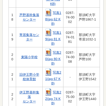
KB)
写真1
0287-
1
芦野基幹集落
那須町大字
74-00
8(jpg 62 K
8
センター
芦野1867-1
02
B)
写真1
0287-
1
寄居集落セン
那須町大字
74-01
9(jpg 81 K
9
ター
寄居1032-1
81
B)
写真2
0287-
2
那須町大字
東陽小学校
74-00
0(jpg 80 K
0
芦野100
08
B)
写真2
2
旧伊王野小学
那須町大字
-
1(jpg 67 K
1
校体育館
伊王野1542
B)
写真2
伊王野基幹集
0287-
2
那須町大字
落
75-00
2(jpg 74 K
2
伊王野1440
センター
02
B)