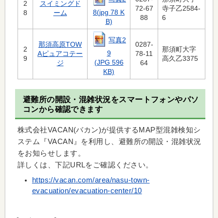
2
スイミングド
72-67
寺子乙2584-
8(jpg 78 K
8
ーム
88
6
B)
写真2
那須高原TOW
0287-
2
那須町大字
9
Aピュアコテー
78-11
9
高久乙3375
(JPG 596
ジ
64
KB)
避難所の開設・混雑状況をスマートフォンやパソ
コンから確認できます
株式会社VACAN(バカン)が提供するMAP型混雑検知シ
ステム『VACAN』を利用し、避難所の開設・混雑状況
をお知らせします。
詳しくは、下記URLをご確認ください。
https://vacan.com/area/nasu-town-
evacuation/evacuation-center/10