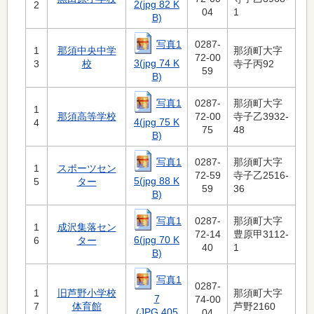
2(jpg 82 K
2
04
1
B)
写真1
0287-
1
那須中央中学
那須町大字
72-00
3(jpg 74 K
3
校
寺子丙92
59
B)
写真1
0287-
那須町大字
1
那須高等学校
72-00
寺子乙3932-
4(jpg 75 K
4
75
48
B)
写真1
0287-
那須町大字
1
スポーツセン
72-59
寺子乙2516-
5(jpg 88 K
5
ター
59
36
B)
写真1
0287-
那須町大字
1
成沢集落セン
72-14
豊原甲3112-
6(jpg 70 K
6
ター
40
1
B)
写真1
0287-
1
旧芦野小学校
那須町大字
7
74-00
7
体育館
芦野2160
(JPG 405
04