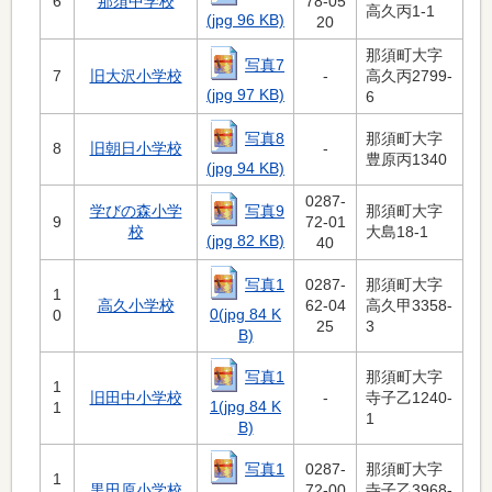
6
那須中学校
78-05
高久丙1-1
(jpg 96 KB)
20
那須町大字
写真7
7
旧大沢小学校
-
高久丙2799-
(jpg 97 KB)
6
写真8
那須町大字
8
旧朝日小学校
-
豊原丙1340
(jpg 94 KB)
0287-
写真9
学びの森小学
那須町大字
9
72-01
校
大島18-1
(jpg 82 KB)
40
写真1
0287-
那須町大字
1
高久小学校
62-04
高久甲3358-
0(jpg 84 K
0
25
3
B)
写真1
那須町大字
1
旧田中小学校
-
寺子乙1240-
1(jpg 84 K
1
1
B)
写真1
0287-
那須町大字
1
黒田原小学校
72-00
寺子乙3968-