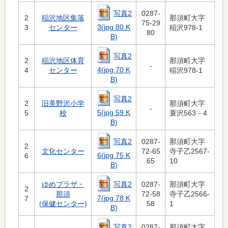
写真2
0287-
2
稲沢地区集落
那須町大字
75-29
3(jpg 80 K
3
センター
稲沢978-1
80
B)
写真2
2
稲沢地区体育
那須町大字
-
4(jpg 70 K
4
センター
稲沢978-1
B)
写真2
2
旧美野沢小学
那須町大字
-
5(jpg 59 K
5
校
蓑沢563－4
B)
写真2
0287-
那須町大字
2
文化センター
72-65
寺子乙2567-
6(jpg 75 K
6
65
10
B)
写真2
ゆめプラザ・
0287-
那須町大字
2
那須
72-58
寺子乙2566-
7(jpg 78 K
7
(保健センター)
58
1
B)
写真2
0287-
那須町大字