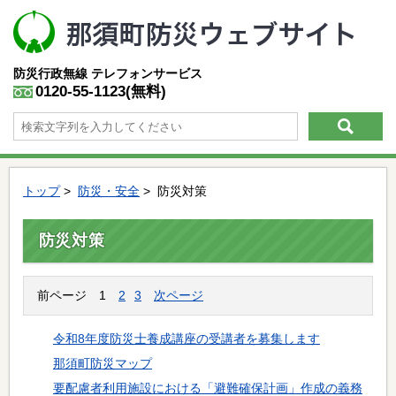
防災行政無線
テレフォンサービス
0120-55-1123(無料)
トップ
>
防災・安全
> 防災対策
防災対策
前ページ
1
2
3
次ページ
令和8年度防災士養成講座の受講者を募集します
那須町防災マップ
要配慮者利用施設における「避難確保計画」作成の義務