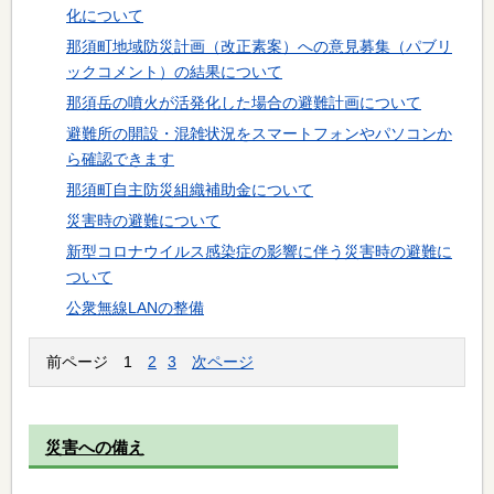
化について
那須町地域防災計画（改正素案）への意見募集（パブリ
ックコメント）の結果について
那須岳の噴火が活発化した場合の避難計画について
避難所の開設・混雑状況をスマートフォンやパソコンか
ら確認できます
那須町自主防災組織補助金について
災害時の避難について
新型コロナウイルス感染症の影響に伴う災害時の避難に
ついて
公衆無線LANの整備
前ページ
1
2
3
次ページ
災害への備え