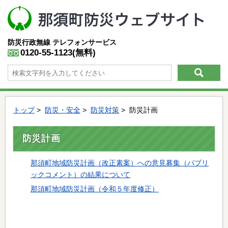
防災行政無線
テレフォンサービス
0120-55-1123(無料)
トップ
>
防災・安全
>
防災対策
> 防災計画
防災計画
那須町地域防災計画（改正素案）への意見募集（パブリ
ックコメント）の結果について
那須町地域防災計画（令和５年度修正）