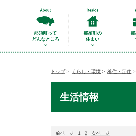
那須町って
那須町の
那
どんなところ
住まい
トップ
>
くらし・環境
>
移住・定住
>
生活情報
前ページ
1
2
次ページ