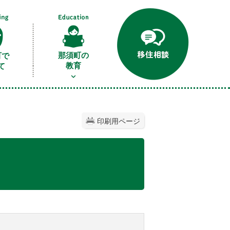
那須町の
町で
教育
て
印刷用ページ