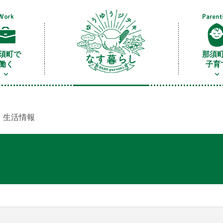
須町で
那須
働く
子育
 生活情報