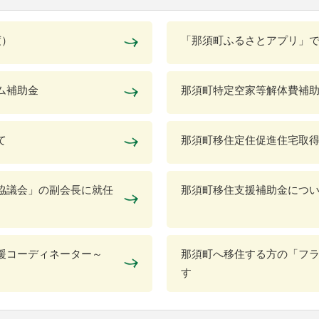
度）
「那須町ふるさとアプリ」
ム補助金
那須町特定空家等解体費補
て
那須町移住定住促進住宅取
協議会」の副会長に就任
那須町移住支援補助金につ
援コーディネーター～
那須町へ移住する方の「フ
す