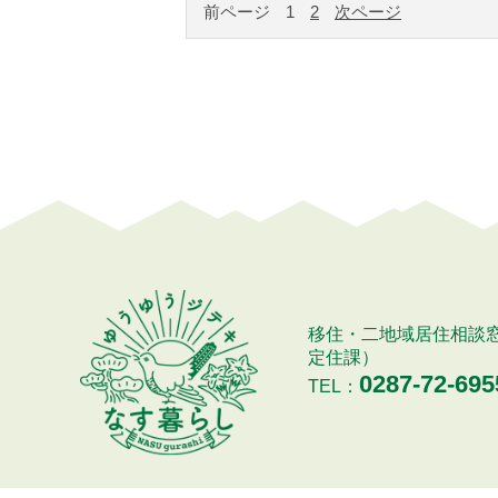
前ページ
1
2
次ページ
移住・二地域居住相談
定住課）
0287-72-695
TEL：