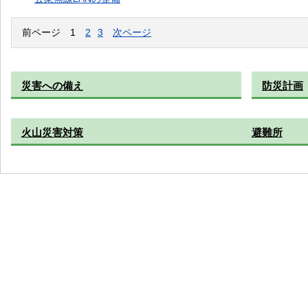
前ページ
1
2
3
次ページ
災害への備え
防災計画
火山災害対策
避難所