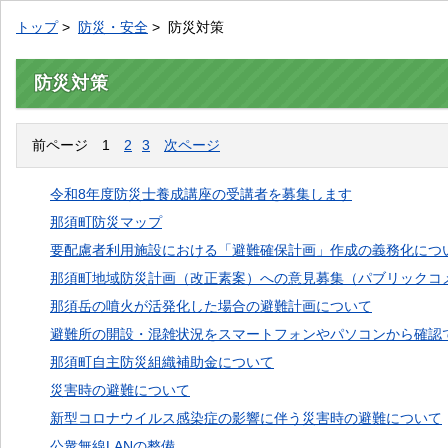
トップ
>
防災・安全
> 防災対策
防災対策
前ページ
1
2
3
次ページ
令和8年度防災士養成講座の受講者を募集します
那須町防災マップ
要配慮者利用施設における「避難確保計画」作成の義務化につ
那須町地域防災計画（改正素案）への意見募集（パブリックコ
那須岳の噴火が活発化した場合の避難計画について
避難所の開設・混雑状況をスマートフォンやパソコンから確認
那須町自主防災組織補助金について
災害時の避難について
新型コロナウイルス感染症の影響に伴う災害時の避難について
公衆無線LANの整備