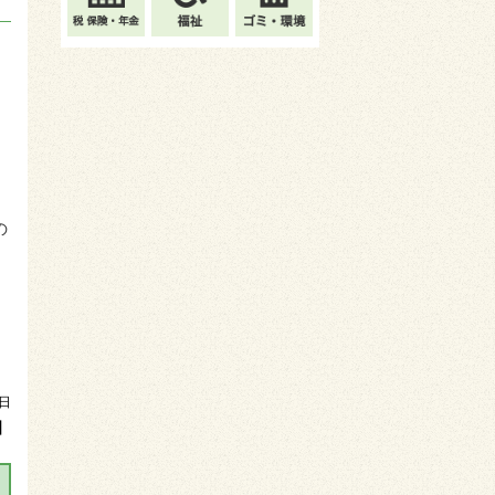
の
5日
】