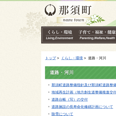
トップ
>
くらし・環境
> 道路・河川
道路・河川
那須町道路整備指針及び那須町道路整備
地域再生計画（地方創生道整備推進交
道路台帳（写）の交付
道路施設の長寿命化修繕計画について
除雪について