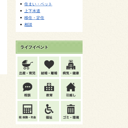
住まい・ペット
上下水道
移住・定住
相談
ライフイベント