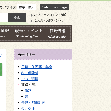
文字サイズ
パブリックコメント制度
ご意見・お問い合わせ
カテゴリー
ジ
戸籍・住民票・年金
税・保険料
ごみ・環境
道路・河川
道路
河川
景観・都市計画
公共交通