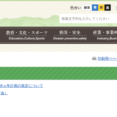
色合い
印刷用ペー
5ヵ年計画の策定について
付金）