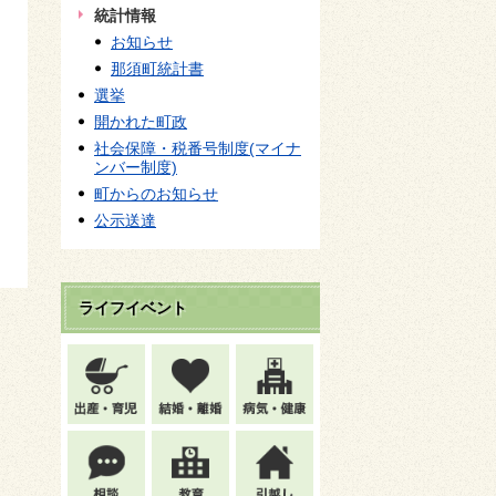
統計情報
お知らせ
那須町統計書
選挙
開かれた町政
社会保障・税番号制度(マイナ
ンバー制度)
町からのお知らせ
公示送達
ライフイベント