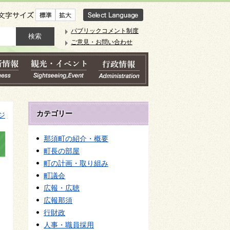
文字サイズ
パブリックコメント制度
ご意見・お問い合わせ
カテゴリー
ジ
那須町の紹介・概要
町長の部屋
町の計画・取り組み
町議会
広報・広聴
広報那須
行財政
人事・職員採用