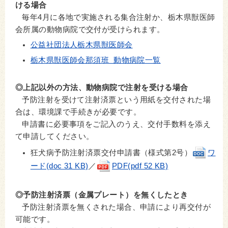
ける場合
毎年4月に各地で実施される集合注射か、栃木県獣医師
会所属の動物病院で交付が受けられます。
公益社団法人栃木県獣医師会
栃木県獣医師会那須班 動物病院一覧
◎上記以外の方法、動物病院で注射を受ける場合
予防注射を受けて注射済票という用紙を交付された場
合は、環境課で手続きが必要です。
申請書に必要事項をご記入のうえ、交付手数料を添え
て申請してください。
狂犬病予防注射済票交付申請書（様式第2号）
ワ
ード(doc 31 KB)
／
PDF(pdf 52 KB)
◎予防注射済票（金属プレート）を無くしたとき
予防注射済票を無くされた場合、申請により再交付が
可能です。