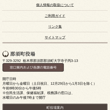
個人情報の取扱について
ご利用ガイド
リンク集
サイトマップ
〒329-3292 栃木県那須郡那須町大字寺子丙3-13
開庁日時
月曜日から金曜日（土日祝日、12月29日から1月3日を除く）
午前8時30分から午後5時
※住民生活課、保健福祉課、税務課の窓口は、
水曜日のみ午後7時まで開庁
町役場案内