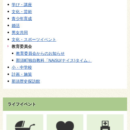
学び・講座
文化・芸術
青少年育成
婚活
男女共同
文化・スポーツイベント
教育委員会
教育委員会からのお知らせ
那須町独自教科「NAiSU(ナイス)タイム」
小・中学校
計画・施策
那須歴史探訪館
ライフイベント