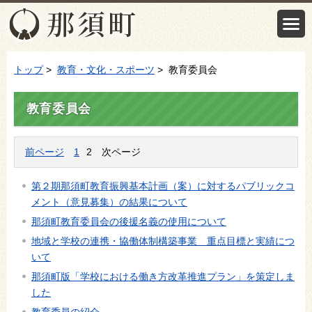
トップ
>
教育・文化・スポーツ
> 教育委員会
教育委員会
前ページ
1
2
次ページ
第２期那須町教育振興基本計画（案）に対するパブリックコ
メント（意見募集）の結果について
那須町教育委員会の後援名義の使用について
地域と学校の連携・協働体制構築事業 重点目標と実績につ
いて
那須町版「学校における働き方改革推進プラン」を策定しま
した