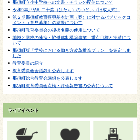
那須町立小中学校への文書・チラシの配信について
令和9年那須町二十歳（はたち）のつどい（旧成人式）
第２期那須町教育振興基本計画（案）に対するパブリックコ
メント（意見募集）の結果について
那須町教育委員会の後援名義の使用について
地域と学校の連携・協働体制構築事業 重点目標と実績につ
いて
那須町版「学校における働き方改革推進プラン」を策定しま
した
教育委員の紹介
教育委員会会議録を公表します
那須町総合教育会議録を公表します
那須町教育委員会点検・評価報告書の公表について
ライフイベント