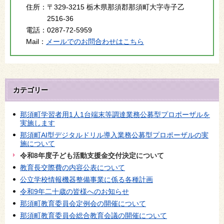
住所：
〒329-3215 栃木県那須郡那須町大字寺子乙
2516-36
電話：
0287-72-5959
Mail：
メールでのお問合わせはこちら
カテゴリー
那須町学習者用1人1台端末等調達業務公募型プロポーザルを
実施します
那須町AI型デジタルドリル導入業務公募型プロポーザルの実
施について
令和8年度子ども活動支援金交付決定について
教育長交際費の内容公表について
公立学校情報機器整備事業に係る各種計画
令和9年二十歳の皆様へのお知らせ
那須町教育委員会定例会の開催について
那須町教育委員会総合教育会議の開催について