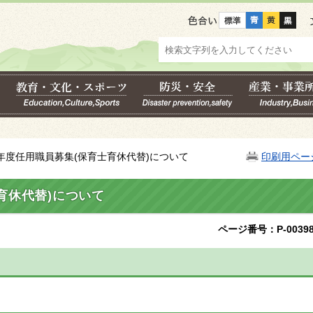
色合い
計年度任用職員募集(保育士育休代替)について
印刷用ペー
育休代替)について
ページ番号：P-00398