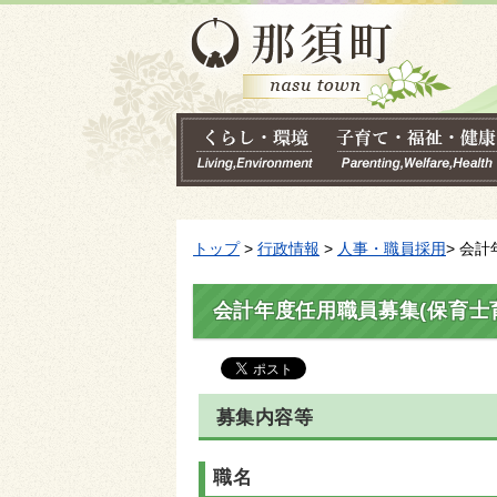
トップ
>
行政情報
>
人事・職員採用
> 会
会計年度任用職員募集(保育士
募集内容等
職名