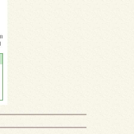
を
8日
】