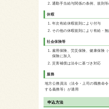
通勤手当給与関係の条例、規則等
休暇
年次有給休暇規則により付与
その他の休暇規則により有給・無
社会保険等
雇用保険、労災保険、健康保険（
保険に加入
災害補償は法令に基づき対応
服務
地方公務員法（法令・上司の職務命令
する義務等）が適用
申込方法