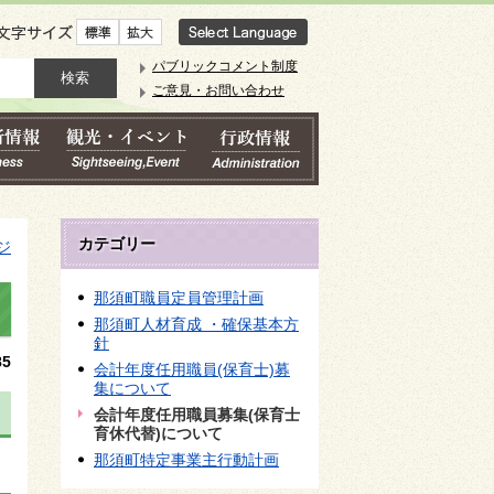
文字サイズ
パブリックコメント制度
ご意見・お問い合わせ
カテゴリー
ジ
那須町職員定員管理計画
那須町人材育成 ・確保基本方
針
5
会計年度任用職員(保育士)募
集について
会計年度任用職員募集(保育士
育休代替)について
那須町特定事業主行動計画