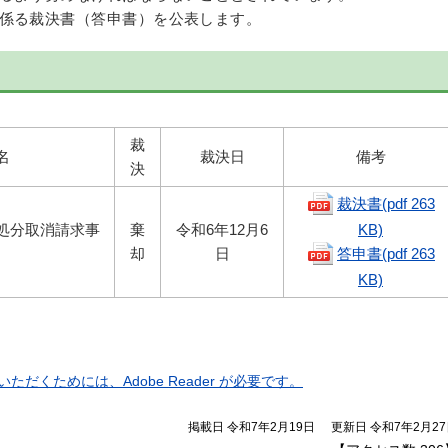
係る裁決書（答申書）を公表します。
裁
名
裁決日
備考
決
裁決書(pdf 263
処分取消請求事
棄
令和6年12月6
KB)
却
日
答申書(pdf 263
KB)
ただくためには、Adobe Reader が必要です。
掲載日 令和7年2月19日
更新日 令和7年2月2