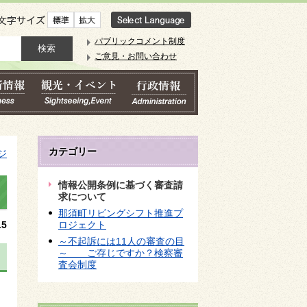
文字サイズ
パブリックコメント制度
ご意見・お問い合わせ
カテゴリー
ジ
情報公開条例に基づく審査請
求について
那須町リビングシフト推進プ
5
ロジェクト
～不起訴には11人の審査の目
～ ご存じですか？検察審
査会制度