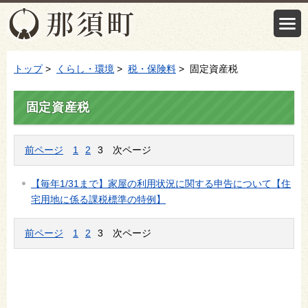
トップ
>
くらし・環境
>
税・保険料
> 固定資産税
固定資産税
前ページ
1
2
3
次ページ
【毎年1/31まで】家屋の利用状況に関する申告について【住
宅用地に係る課税標準の特例】
前ページ
1
2
3
次ページ