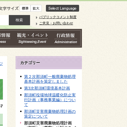
文字サイズ
パブリックコメント制度
ご意見・お問い合わせ
カテゴリー
ジ
第２次那須町一般廃棄物処理
基本計画を策定しました
第3次那須町環境基本計画
那須町役場地球温暖化防止実
行計画（事務事業編）につい
て
7
那須町災害廃棄物処理計画の
策定について
那須町災害廃棄物処理計画