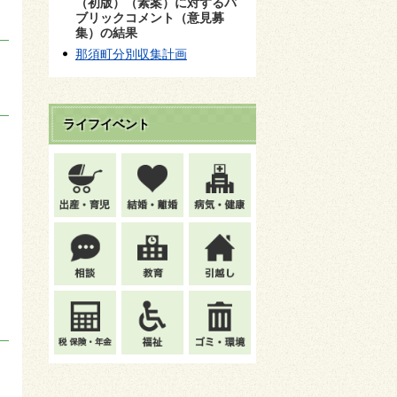
（初版）（素案）に対するパ
ブリックコメント（意見募
集）の結果
那須町分別収集計画
ライフイベント