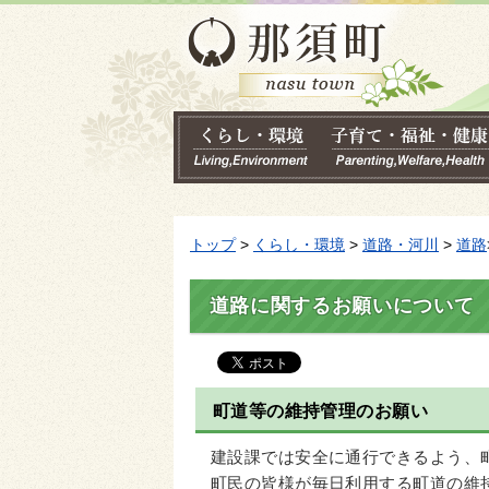
トップ
>
くらし・環境
>
道路・河川
>
道路
道路に関するお願いについて
町道等の維持管理のお願い
建設課では安全に通行できるよう、
町民の皆様が毎日利用する町道の維