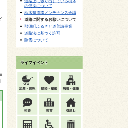
道路上に張り出している樹木
の伐採について
栃木県道路メンテナンス会議
ど
道路に関するお願いについて
那須町ふるさと道普請事業
道路法に基づく許可
除雪について
ライフイベント
7日
】