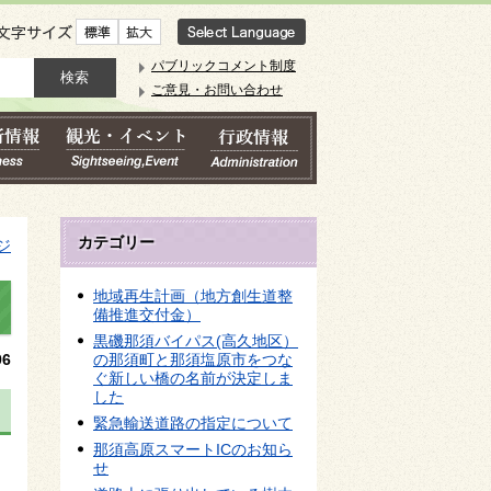
文字サイズ
パブリックコメント制度
ご意見・お問い合わせ
カテゴリー
ジ
地域再生計画（地方創生道整
備推進交付金）
黒磯那須バイパス(高久地区）
6
の那須町と那須塩原市をつな
ぐ新しい橋の名前が決定しま
した
緊急輸送道路の指定について
那須高原スマートICのお知ら
せ