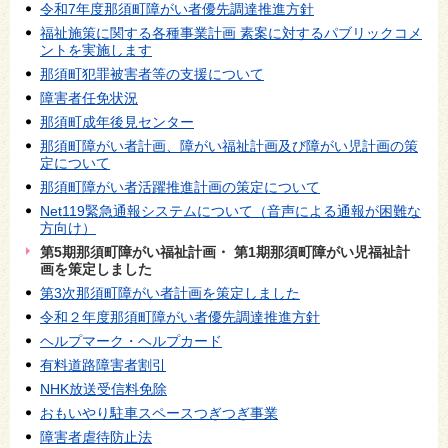
令和7年度那須町障がい者優先調達推進方針
福祉施策に関する各種事業計画 素案に対するパブリックコメ
ントを実施します
那須町犯罪被害者等の支援について
障害者任免状況
那須町成年後見センター
那須町障がい者計画、障がい福祉計画及び障がい児計画の策
定について
那須町障がい者活躍推進計画の策定について
Net119緊急通報システムについて（音声による通報が困難な
方向け）
第5期那須町障がい福祉計画・ 第1期那須町障がい児福祉計
画を策定しました
第3次那須町障がい者計画を策定しました
令和２年度那須町障がい者優先調達推進方針
ヘルプマーク・ヘルプカード
有料道路障害者割引
NHK放送受信料免除
おもいやり駐車スペースつぎつぎ事業
障害者虐待防止法