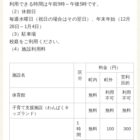
利用できる時間は午前9時～午後5時です。
（2）休館日
毎週水曜日（祝日の場合はその翌日）、年末年始（12月
28日～1月4日）
（3）駐車場
校庭をご利用ください。
（4）施設利用料
料金（円）
区
施設名
営利
分
町内
町外
目的
利用
利用
体育館
無料
不可
不可
子育て支援施設（わんぱくキ
無料
無料
無料
ッズランド）
1
時
無料
100
300
間