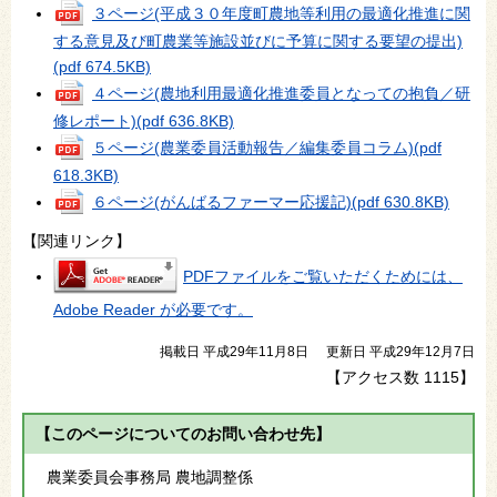
３ページ(平成３０年度町農地等利用の最適化推進に関
する意見及び町農業等施設並びに予算に関する要望の提出)
(pdf 674.5KB)
４ページ(農地利用最適化推進委員となっての抱負／研
修レポート)
(pdf 636.8KB)
５ページ(農業委員活動報告／編集委員コラム)
(pdf
618.3KB)
６ページ(がんばるファーマー応援記)
(pdf 630.8KB)
【関連リンク】
PDFファイルをご覧いただくためには、
Adobe Reader が必要です。
掲載日 平成29年11月8日
更新日 平成29年12月7日
【アクセス数
1115
】
【このページについてのお問い合わせ先】
農業委員会事務局 農地調整係