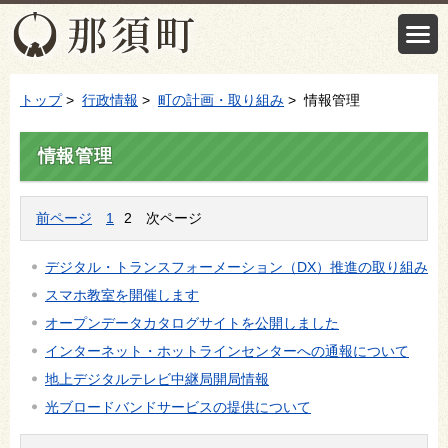
トップ
>
行政情報
>
町の計画・取り組み
> 情報管理
情報管理
前ページ
1
2
次ページ
デジタル・トランスフォーメーション（DX）推進の取り組み
スマホ教室を開催します
オープンデータカタログサイトを公開しました
インターネット・ホットラインセンターへの通報について
地上デジタルテレビ中継局開局情報
光ブロードバンドサービスの提供について