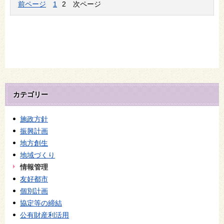
前ページ
1
2
次ページ
カテゴリー
施政方針
振興計画
地方創生
地域づくり
情報管理
友好都市
個別計画
協定等の締結
公有財産利活用