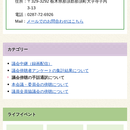
住所：
〒329-3292 栃木県那須郡那須町大字寺子丙
3-13
電話：
0287-72-6926
Mail：
メールでのお問合わせはこちら
カテゴリー
議会中継（録画配信）
議会傍聴者アンケートの集計結果について
議会傍聴の手話通訳について
本会議・委員会の傍聴について
議員全員協議会の傍聴について
ライフイベント