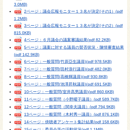
3.0MB)
2ページ：議会広報モニター１３名が決定(その1）
(pdf
1.2MB)
3ページ：議会広報モニター１３名が決定(その2）
(pdf
815.0KB)
4ページ：６月議会の議案審議結果
(pdf 82.2KB)
5ページ：議案に対する議員の賛否状況・陳情審査結果
(pdf 142.9KB)
6ページ：一般質問(竹原亞生議員)
(pdf 978.5KB)
7ページ：一般質問(田村浪行議員)
(pdf 482.0KB)
8ページ：一般質問(高橋輝議員)
(pdf 930.8KB)
9ページ：一般質問(池澤昇秋議員)
(pdf 691.5KB)
10ページ：一般質問(室井髙男議員)
(pdf 860.6KB)
11ページ：一般質問（小野曜子議員）
(pdf 589.7KB)
12ページ：一般質問（関幸夫議員）
(pdf 794.9KB)
13ページ：一般質問（木村秀一議員）
(pdf 876.1KB)
14ページ：傍聴者アンケート集計結果
(pdf 158.6KB)
15ページ：委員会等の活動状況
(pdf 1.1MB)