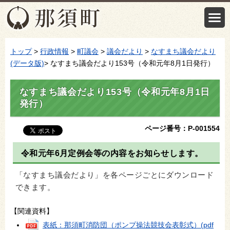
トップ
>
行政情報
>
町議会
>
議会だより
>
なすまち議会だより
(データ版)
> なすまち議会だより153号（令和元年8月1日発行）
なすまち議会だより153号（令和元年8月1日
発行）
ページ番号：P-001554
令和元年6月定例会等の内容をお知らせします。
「なすまち議会だより」を各ページごとにダウンロード
できます。
【関連資料】
表紙：那須町消防団（ポンプ操法競技会表彰式）
(pdf