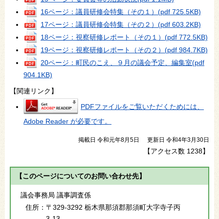
16ページ：議員研修会特集（その１）
(pdf 725.5KB)
17ページ：議員研修会特集（その２）
(pdf 603.2KB)
18ページ：視察研修レポート（その１）
(pdf 772.5KB)
19ページ：視察研修レポート（その２）
(pdf 984.7KB)
20ページ：町民のこえ、９月の議会予定、編集室
(pdf
904.1KB)
【関連リンク】
PDFファイルをご覧いただくためには、
Adobe Reader が必要です。
掲載日 令和元年8月5日
更新日 令和4年3月30日
【アクセス数
1238
】
【このページについてのお問い合わせ先】
議会事務局 議事調査係
住所：
〒329-3292 栃木県那須郡那須町大字寺子丙
3-13