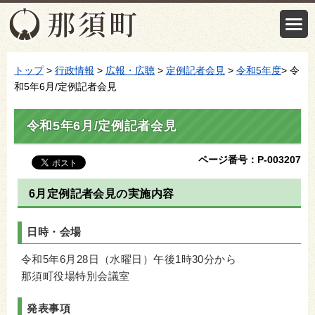
トップ
>
行政情報
>
広報・広聴
>
定例記者会見
>
令和5年度
> 令
和5年6月/定例記者会見
令和5年6月/定例記者会見
ページ番号：P-003207
6月定例記者会見の実施内容
日時・会場
令和5年6月28日（水曜日）午後1時30分から
那須町役場特別会議室
発表事項