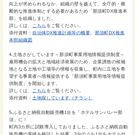
向上が求められるなか、組織の壁を越えて、全庁的・横
断的な推進体制とする必要があるため「那須町DX推進本
部」を組織しました。
詳しくは、
こちら
をご覧ください。
添付資料：
自治体DX推進計画等の概要
、
那須町DX推進
本部組織図
4.土地さがしています～那須町事業用地情報提供制度～
雇用機会の拡大と地域経済発展のため、企業誘致の候補
地となる土地や工場等の情報を収集し、町内に立地を希
望する事業者へ情報提供する「那須町事業用地等情報提
供制度」を開始します。
詳しくは、
こちら
をご覧ください。
添付資料：
土地探しています（チラシ）
5.ふるさと納税自動販売機1台を「ホテルサンバレー那
須」に！
町内3カ所に試験導入しておりました、ふるさと納税自動
販売機の実績を検証した結果、3台のうち1台をホテルサ