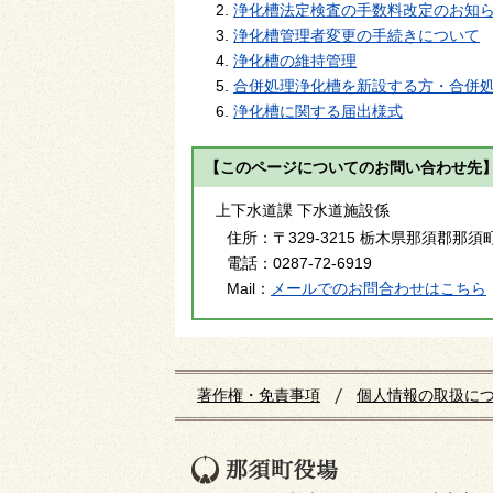
浄化槽法定検査の手数料改定のお知
浄化槽管理者変更の手続きについて
浄化槽の維持管理
合併処理浄化槽を新設する方・合併
浄化槽に関する届出様式
【このページについてのお問い合わせ先
上下水道課 下水道施設係
住所：
〒329-3215 栃木県那須郡那須町
電話：
0287-72-6919
Mail：
メールでのお問合わせはこちら
著作権・免責事項
個人情報の取扱に