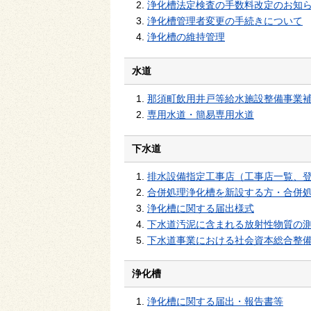
浄化槽法定検査の手数料改定のお知
浄化槽管理者変更の手続きについて
浄化槽の維持管理
水道
那須町飲用井戸等給水施設整備事業
専用水道・簡易専用水道
下水道
排水設備指定工事店（工事店一覧、
合併処理浄化槽を新設する方・合併
浄化槽に関する届出様式
下水道汚泥に含まれる放射性物質の
下水道事業における社会資本総合整
浄化槽
浄化槽に関する届出・報告書等