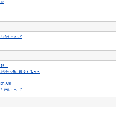
らせ
補助金について
登録）
処理浄化槽に転換する方へ
測定結果
備計画について