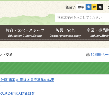
色合い
ンド交通
印刷用ペー
計画(素案)に関する意見募集の結果
て
ルス感染症拡大防止対策