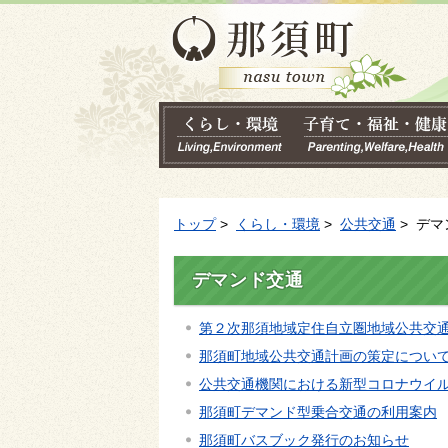
トップ
>
くらし・環境
>
公共交通
> デマ
デマンド交通
第２次那須地域定住自立圏地域公共交通
那須町地域公共交通計画の策定につい
公共交通機関における新型コロナウイ
那須町デマンド型乗合交通の利用案内
那須町バスブック発行のお知らせ