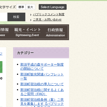
文字サイズ
パブリックコメント制度
ご意見・お問い合わせ
カテゴリー
ジ
那須平成の森サポーター制度
の開始について
那須町観光関連パンフレット
0
一覧
那須町宿泊税の導入について
那須町宿泊税に関するよくあ
るご質問（FAQ）
那須町宿泊税条例（案）ご意
見を募集します【パブリック