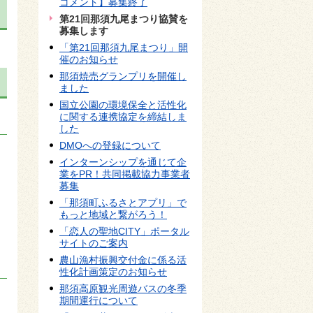
コメント】募集終了
第21回那須九尾まつり協賛を
募集します
「第21回那須九尾まつり」開
催のお知らせ
那須焼売グランプリを開催し
ました
国立公園の環境保全と活性化
に関する連携協定を締結しま
した
DMOへの登録について
インターンシップを通じて企
業をPR！共同掲載協力事業者
募集
「那須町ふるさとアプリ」で
もっと地域と繋がろう！
「恋人の聖地CITY」ポータル
サイトのご案内
農山漁村振興交付金に係る活
性化計画策定のお知らせ
那須高原観光周遊バスの冬季
期間運行について