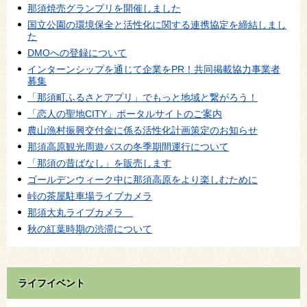
那須焼売グランプリを開催しました
国立公園の環境保全と活性化に関する連携協定を締結しまし
た
DMOへの登録について
インターンシップを通じて企業をPR！共同掲載協力事業者
募集
「那須町ふるさとアプリ」でもっと地域と繋がろう！
「恋人の聖地CITY」ポータルサイトのご案内
農山漁村振興交付金に係る活性化計画策定のお知らせ
那須高原観光周遊バスの冬季期間運行について
「那須の昔ばなし」を販売します
ゴールデンウィーク中に那須高原をより楽しむために
峠の茶屋駐車場ライブカメラ
那須大丸ライブカメラ
秋の紅葉時期の渋滞について
ライフイベント