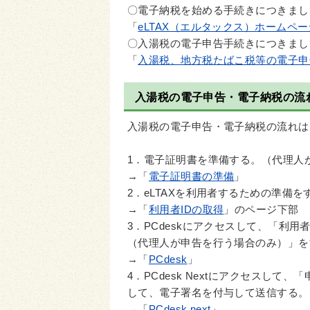
〇電子納税を始める手続きにつきまし
「
eLTAX（エルタックス）ホームペー
〇入湯税の電子申告手続きにつきまし
「
入湯税、地方税たばこ税等の電子申
入湯税の電子申告・電子納税の流
入湯税の電子申告・電子納税の流れは
1．電子証明書を準備する。（代理人
→「
電子証明書の準備
」
2．eLTAXを利用者するための準備を
→「
利用者IDの取得
」のページ下部
3．PCdeskにアクセスして、「利
（代理人が申告を行う場合のみ）」を
→「
PCdesk
」
4．PCdesk Nextにアクセスし
して、電子署名を付与して送信する。
→「
PCdesk next
」