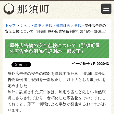
トップ
>
くらし・環境
>
景観・都市計画
>
景観
> 屋外広告物の
安全点検について（那須町屋外広告物条例施行規則の一部改正）
屋外広告物の安全点検について（那須町屋
外広告物条例施行規則の一部改正）
ページ番号：P-002043
屋外広告物の安全の確保を徹底するため、那須町屋外広
告物条例施行規則を一部改正し、以下のとおり取扱いを
定めました。
屋外に設置された広告物は、風雨や雪など厳しい自然環
境にさらされており、老朽化した広告物をそのままにし
ておくと、落下、倒壊による事故が発生するおそれがあ
ります。