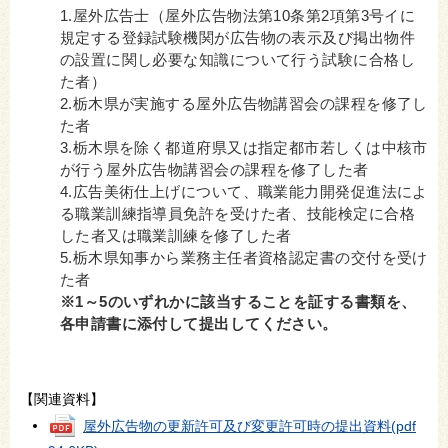
1.屋外広告士（屋外広告物法第10条第2項第3号イに
規定する登録試験機関が広告物の表示及び掲出物件
の設置に関し必要な知識について行う試験に合格し
た者）
2.栃木県が実施する屋外広告物講習会の課程を修了し
た者
3.栃木県を除く都道府県又は指定都市若しくは中核市
が行う屋外広告物講習会の課程を修了した者
4.広告美術仕上げについて、職業能力開発促進法によ
る職業訓練指導員免許を受けた者、技能検定に合格
した者又は職業訓練を修了した者
5.栃木県知事から業務主任者資格認定書の交付を受け
た者
※1～5のいずれかに該当することを証する書類を、
各申請書に添付して提出してください。
【関連資料】
屋外広告物の更新許可及び変更許可時の提出資料
(pdf