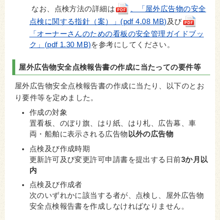
なお、点検方法の詳細は
、「屋外広告物の安全
点検に関する指針（案）」(pdf 4.08 MB)
及び
「オーナーさんのための看板の安全管理ガイドブッ
ク」(pdf 1.30 MB)
を参考にしてください。
屋外広告物安全点検報告書の作成に当たっての要件等
屋外広告物安全点検報告書の作成に当たり、以下のとお
り要件等を定めました。
作成の対象
置看板、のぼり旗、はり紙、はり札、広告幕、車
両・船舶に表示される広告物
以外の広告物
点検及び作成時期
更新許可及び変更許可申請書を提出する日前
3か月以
内
点検及び作成者
次のいずれかに該当する者が、点検し、屋外広告物
安全点検報告書を作成しなければなりません。