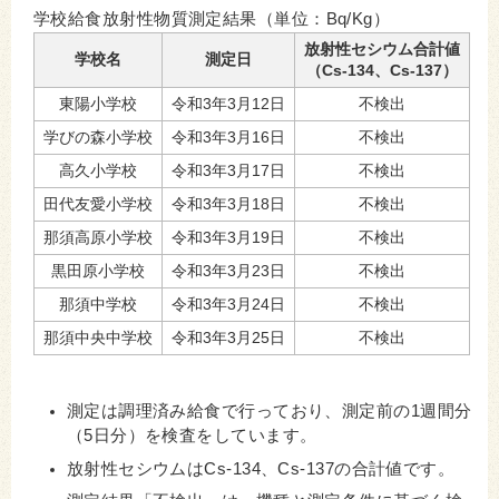
学校給食放射性物質測定結果
（
単位：Bq/Kg
）
放射性セシウム合計値
学校名
測定日
（Cs-134、Cs-137）
東陽小学校
令和3年3月12日
不検出
学びの森小学校
令和3年3月16日
不検出
高久小学校
令和3年3月17日
不検出
田代友愛小学校
令和3年3月18日
不検出
那須高原小学校
令和3年3月19日
不検出
黒田原小学校
令和3年3月23日
不検出
那須中学校
令和3年3月24日
不検出
那須中央中学校
令和3年3月25日
不検出
測定は調理済み給食で行っており、測定前の1週間分
（5日分）を検査をしています。
放射性セシウムはCs-134、Cs-137の合計値です。