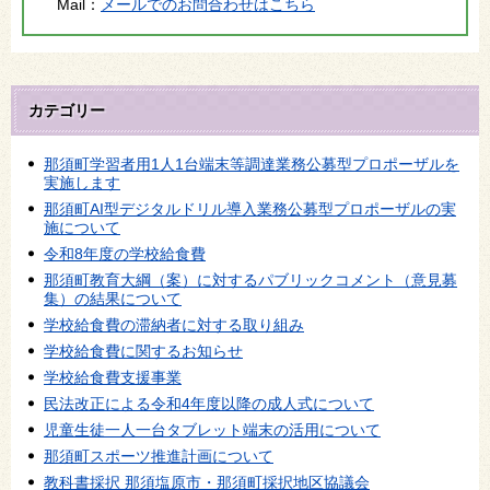
Mail：
メールでのお問合わせはこちら
カテゴリー
那須町学習者用1人1台端末等調達業務公募型プロポーザルを
実施します
那須町AI型デジタルドリル導入業務公募型プロポーザルの実
施について
令和8年度の学校給食費
那須町教育大綱（案）に対するパブリックコメント（意見募
集）の結果について
学校給食費の滞納者に対する取り組み
学校給食費に関するお知らせ
学校給食費支援事業
民法改正による令和4年度以降の成人式について
児童生徒一人一台タブレット端末の活用について
那須町スポーツ推進計画について
教科書採択 那須塩原市・那須町採択地区協議会