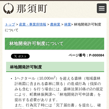
トップ
>
産業・事業所情報
>
農林業
>
林業
> 林地開発許可制度
について
林地開発許可制度について
ページ番号：P-000084
林地開発許可制度
2
1ヘクタール（10,000m
）を超える森林（地域森林
計画図に含まれる森林に限る）の造成行為（伐採の
みも含む）を行う場合には、森林法第10条の2の規定
により、町農林振興課へ「林地開発許可申請書」を
提出する必要があります。
また、行為完了時には「完了届出書」を提出し、確