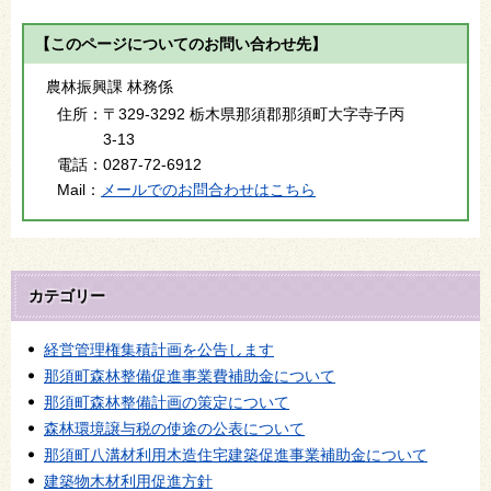
【このページについてのお問い合わせ先】
農林振興課 林務係
住所：
〒329-3292 栃木県那須郡那須町大字寺子丙
3-13
電話：
0287-72-6912
Mail：
メールでのお問合わせはこちら
カテゴリー
経営管理権集積計画を公告します
那須町森林整備促進事業費補助金について
那須町森林整備計画の策定について
森林環境譲与税の使途の公表について
那須町八溝材利用木造住宅建築促進事業補助金について
建築物木材利用促進方針