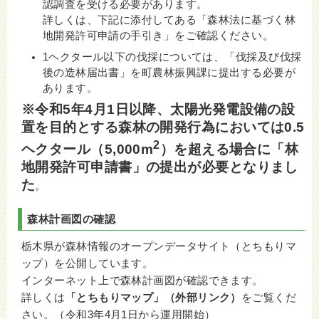
認調査を受ける必要があります。
詳しくは、下記に添付してある「森林法に基づく林
地開発許可申請の手引き」をご確認ください。
1ヘクタール以下の伐採については、「伐採及び伐採
後の造林届出書」を町農林振興課に提出する必要が
あります。
※令和5年4月1日以降、太陽光発電設備の設
置を目的とする森林の開発行為においては0.5
2
ヘクタール（5,000m
）を超える場合に「林
地開発許可申請書」の提出が必要となりまし
た
。
森林計画図の確認
栃木県が森林情報のオープンデータサイト（とちもりマ
ップ）を公開しています。
インターネット上で森林計画図が確認できます。
詳しくは
「とちもりマップ」（外部リンク）
をご覧くだ
さい。（令和3年4月1日から運用開始）