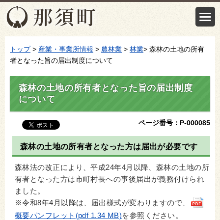
トップ
>
産業・事業所情報
>
農林業
>
林業
> 森林の土地の所有
者となった旨の届出制度について
森林の土地の所有者となった旨の届出制度
について
ページ番号：P-000085
森林の土地の所有者となった方は届出が必要です
森林法の改正により、平成24年4月以降、森林の土地の所
有者となった方は市町村長への事後届出が義務付けられ
ました。
※令和8年4月以降は、届出様式が変わりますので、
概要パンフレット(pdf 1.34 MB)
を参照ください。