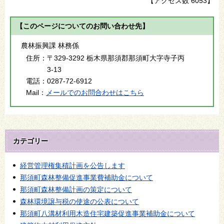
【アクセス数
6053
】
【このページについてのお問い合わせ先】
農林振興課 林務係
住所：
〒329-3292 栃木県那須郡那須町大字寺子丙
3-13
電話：
0287-72-6912
Mail：
メールでのお問合わせはこちら
カテゴリー
経営管理権集積計画を公告します
那須町森林整備促進事業費補助金について
那須町森林整備計画の策定について
森林環境譲与税の使途の公表について
那須町八溝材利用木造住宅建築促進事業補助金について