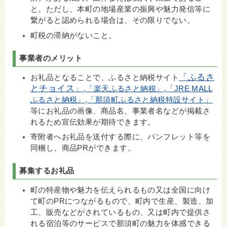
と。ただし、本町の地場産業の振興や魅力発信等に
繋がると認められる場合は、その限りでない。
町税の滞納がないこと。
事業者のメリット
「ふるさ
お礼品となることで、
ふるさと納税サイト
とチョイス」
,
「楽天ふるさと納税」
,
「JRE MALL
ふるさと納税」
,
「那須町ふるさと納税特設サイト」
等にお礼品の画像、商品名、事業者名などが掲載さ
れるため宣伝効果が期待できます。
寄附者へお礼品を送付する際に、パンフレット等を
同梱し、商品PRができます
。
募集するお礼品
町の特産物や魅力を伝えられるもの又は全国に向け
て町のPRにつながるもので、町内で生産、製造、加
工、販売などがされているもの、又は町内で提供さ
れる宿泊等のサービスで那須町の魅力を体感できる