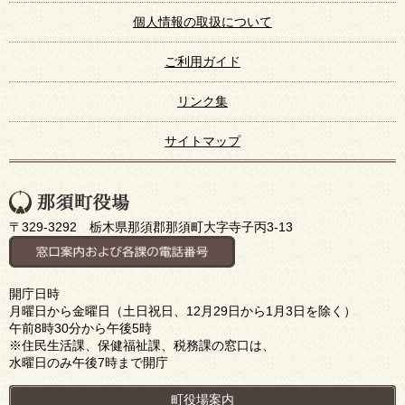
個人情報の取扱について
ご利用ガイド
リンク集
サイトマップ
〒329-3292 栃木県那須郡那須町大字寺子丙3-13
開庁日時
月曜日から金曜日（土日祝日、12月29日から1月3日を除く）
午前8時30分から午後5時
※住民生活課、保健福祉課、税務課の窓口は、
水曜日のみ午後7時まで開庁
町役場案内