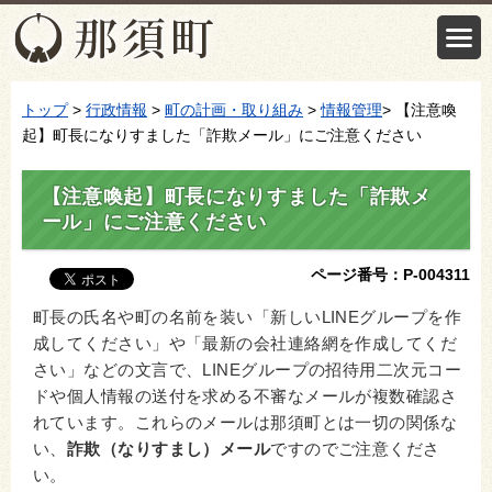
トップ
>
行政情報
>
町の計画・取り組み
>
情報管理
> 【注意喚
起】町長になりすました「詐欺メール」にご注意ください
【注意喚起】町長になりすました「詐欺メ
ール」にご注意ください
ページ番号：P-004311
町長の氏名や町の名前を装い「新しいLINEグループを作
成してください」や「最新の会社連絡網を作成してくだ
さい」などの文言で、LINEグループの招待用二次元コー
ドや個人情報の送付を求める不審なメールが複数確認さ
れています。これらのメールは那須町とは一切の関係な
い、
詐欺（なりすまし）メール
ですのでご注意くださ
い。