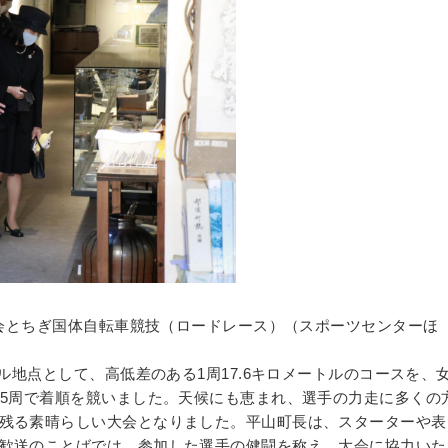
一会とちぎ国体自転車競技（ロードレース）（スポーツセンターほ
地点として、高低差のある1周17.6キロメートルのコースを、
は5周で着順を競いました。天候にも恵まれ、選手の力走に多くの
残る素晴らしい大会となりました。平山町長は、スターターや表
歓送のことばでは、参加した選手の健闘を称え、大会に協力いた