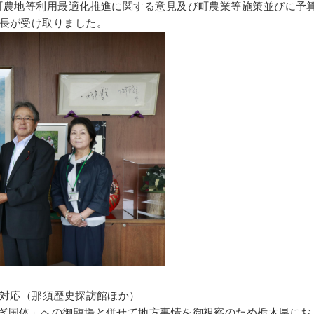
町農地等利用最適化推進に関する意見及び町農業等施策並びに予
長が受け取りました。
成り対応（那須歴史探訪館ほか）
ぎ国体」への御臨場と併せて地方事情を御視察のため栃木県にお