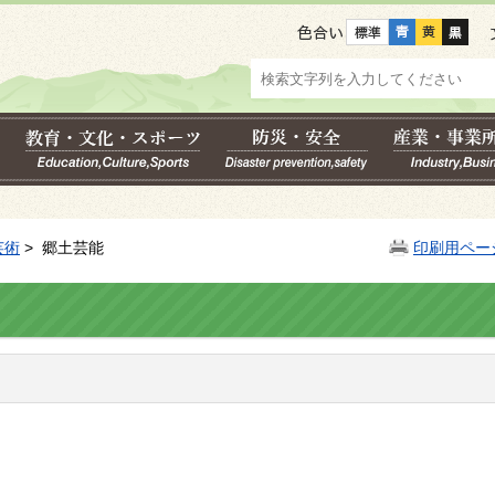
色合い
芸術
> 郷土芸能
印刷用ペー