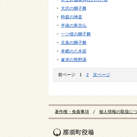
大沢の獅子舞
時庭の神楽
半俵の寒念仏
一ツ樅の獅子舞
北条の獅子舞
本郷の八木節
峯岸の熊野講
前ページ
1
2
次ページ
著作権・免責事項
個人情報の取扱に