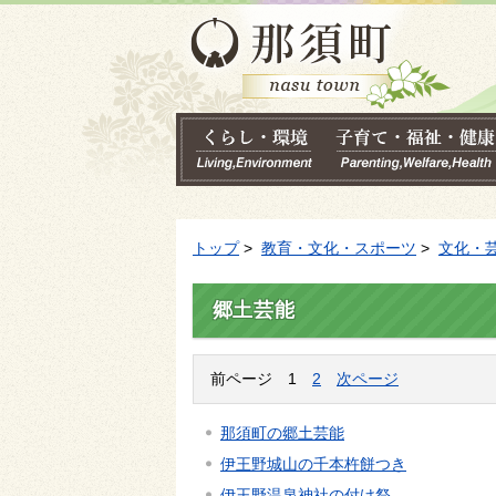
トップ
>
教育・文化・スポーツ
>
文化・
郷土芸能
前ページ
1
2
次ページ
那須町の郷土芸能
伊王野城山の千本杵餅つき
伊王野温泉神社の付け祭