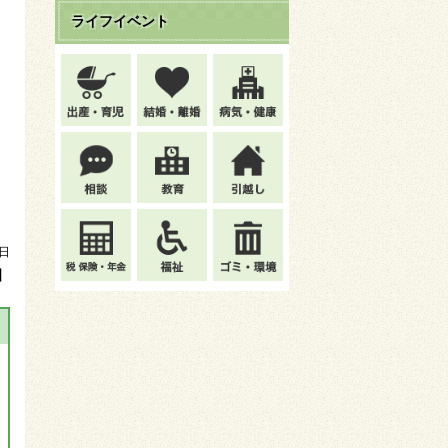
ライフイベント
7日
】