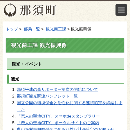
トップ
>
部局一覧
>
観光商工課
> 観光振興係
観光商工課 観光振興係
観光・イベント
観光
那須平成の森サポーター制度の開始について
那須町観光関連パンフレット一覧
国立公園の環境保全と活性化に関する連携協定を締結しま
した
「恋人の聖地CITY」スマホdeスタンプラリー
「恋人の聖地CITY」ポータルサイトのご案内
農山漁村振興交付金に係る活性化計画策定のお知らせ