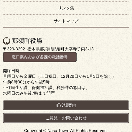
リンク集
サイトマップ
〒329-3292 栃木県那須郡那須町大字寺子丙3-13
開庁日時
月曜日から金曜日（土日祝日、12月29日から1月3日を除く）
午前8時30分から午後5時
※住民生活課、保健福祉課、税務課の窓口は、
水曜日のみ午後7時まで開庁
町役場案内
ご意見・お問い合わせ
Copyright © Nasu Town. All Rights Reserved.