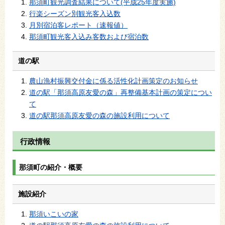
那須町観光調査結果について(平成25年度実施)
行楽シーズン別観光客入込数
月別宿泊客レポート（速報値）
那須町観光客入込み客数および宿泊数
道の駅
農山漁村振興交付金に係る活性化計画策定のお知らせ
道の駅「那須高原友愛の森」再整備基本計画の策定につい
て
道の駅那須高原友愛の森の施設利用について
行政情報
那須町の紹介・概要
施設紹介
那須いこいの家