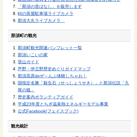
「那須の昔ばなし」を販売します
峠の茶屋駐車場ライブカメラ
那須大丸ライブカメラ
那須町の観光
那須町観光関連パンフレット一覧
那須いこいの家
登山ガイド
芦野・伊王野歴史めぐりガイドマップ
那須高原deぜ～んぶ体験しちゃお！
国指定名勝「殺生石（せっしょうせき）」と那須伝説「九
尾の狐」
歴史案内ボランティアガイド
平成23年度とちぎ温泉熱エネルギーモデル事業
公式Facebook(フェイスブック)
観光統計